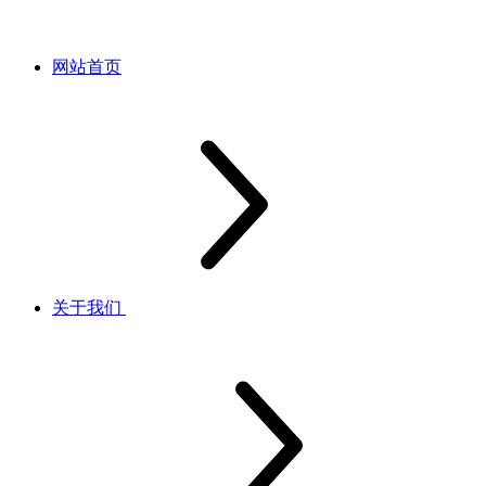
网站首页
关于我们