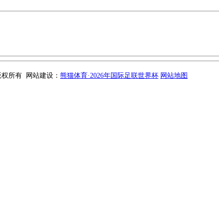
司 版权所有 网站建设：
熊猫体育·2026年国际足联世界杯
网站地图