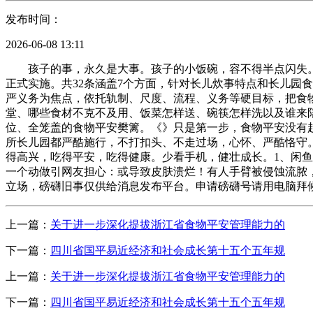
发布时间：
2026-06-08 13:11
孩子的事，永久是大事。孩子的小饭碗，容不得半点闪失。正
正式实施。共32条涵盖7个方面，针对长儿炊事特点和长儿园
严义务为焦点，依托轨制、尺度、流程、义务等硬目标，把食
堂、哪些食材不克不及用、饭菜怎样送、碗筷怎样洗以及谁来陪
位、全笼盖的食物平安樊篱。《》只是第一步，食物平安没有
所长儿园都严酷施行，不打扣头、不走过场，心怀、严酷恪守
得高兴，吃得平安，吃得健康。少看手机，健壮成长。1、闲鱼读
一个动做引网友担心：或导致皮肤溃烂！有人手臂被侵蚀流脓
立场，磅礴旧事仅供给消息发布平台。申请磅礴号请用电脑拜
上一篇：
关于进一步深化提拔浙江省食物平安管理能力的
下一篇：
四川省国平易近经济和社会成长第十五个五年规
上一篇：
关于进一步深化提拔浙江省食物平安管理能力的
下一篇：
四川省国平易近经济和社会成长第十五个五年规