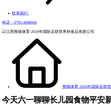
联系我们
电话：0792-4688066
熊猫体育·2026年国际足联
今天六一聊聊长儿园食物平安