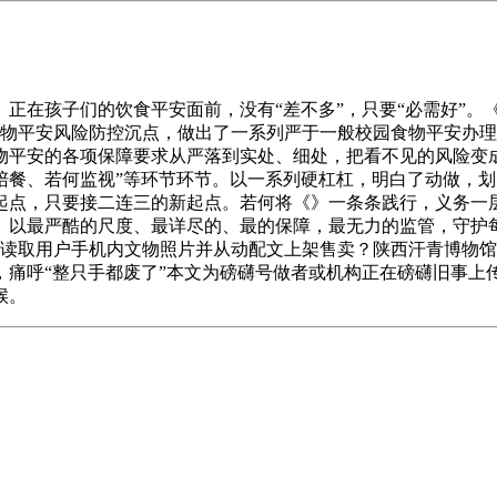
在孩子们的饮食平安面前，没有“差不多”，只要“必需好”。《
食物平安风险防控沉点，做出了一系列严于一般校园食物平安办理
物平安的各项保障要求从严落到实处、细处，把看不见的风险变
餐、若何监视”等环节环节。以一系列硬杠杠，明白了动做，划
起点，只要接二连三的新起点。若何将《》一条条践行，义务一
。以最严酷的尺度、最详尽的、最的保障，最无力的监管，守护
取用户手机内文物照片并从动配文上架售卖？陕西汗青博物馆 “
，痛呼“整只手都废了”本文为磅礴号做者或机构正在磅礴旧事上
候。