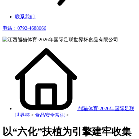
联系我们
电话：0792-4688066
熊猫体育·2026年国际足联
世界杯
>
食品安全常识
>
以“六化”扶植为引擎建牢收集