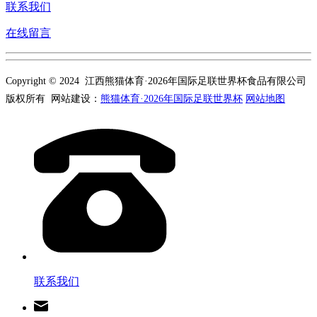
联系我们
在线留言
Copyright © 2024 江西熊猫体育·2026年国际足联世界杯食品有限公司
版权所有 网站建设：
熊猫体育·2026年国际足联世界杯
网站地图
联系我们