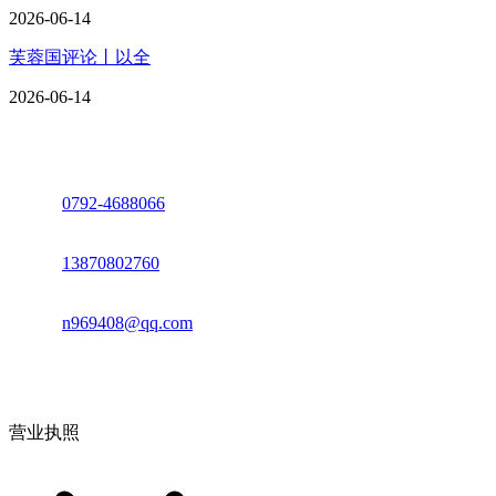
2026-06-14
芙蓉国评论丨以全
2026-06-14
座机：
0792-4688066
电话：
13870802760
邮箱：
n969408@qq.com
地址：江西省德安县高新技术产业园(宝塔工业园)高新路93号
营业执照