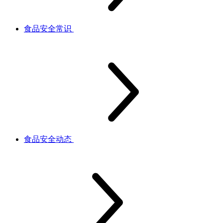
食品安全常识
食品安全动态