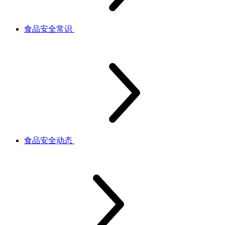
食品安全常识
食品安全动态