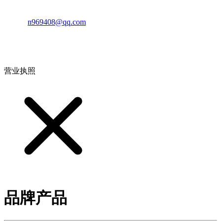
邮箱：
n969408@qq.com
地址：江西省德安县高新技术产业园(宝塔工业园)高新路93号
营业执照
品牌产品