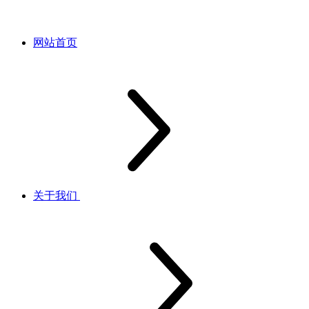
网站首页
关于我们