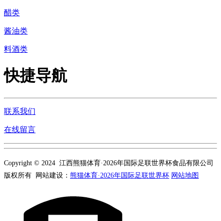
醋类
酱油类
料酒类
快捷导航
联系我们
在线留言
Copyright © 2024 江西熊猫体育·2026年国际足联世界杯食品有限公司
版权所有 网站建设：
熊猫体育·2026年国际足联世界杯
网站地图