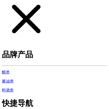
品牌产品
醋类
酱油类
料酒类
快捷导航