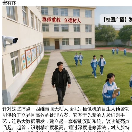
安有序。
针对这些痛点，四维慧眼无动人脸识别摄像机的目生人预警功
能供给了立异且高效的处理方案。它基于先辈的人脸识别手
艺，连系大数据阐发，建立起一套智能安防系统。该功能亮点
凸起。起首，识别精准度极高。通过深度进修算法，对人脸特