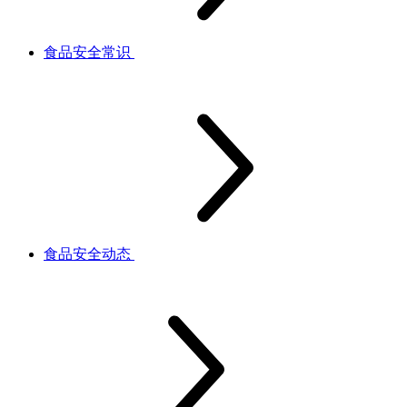
食品安全常识
食品安全动态