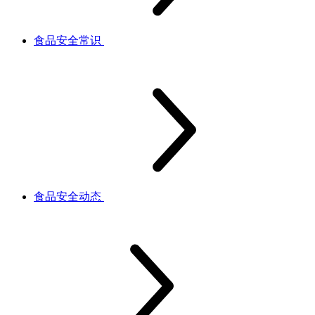
食品安全常识
食品安全动态