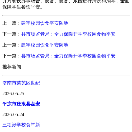
并对餐饮办事场合、设备、设备、东西进行清洗和消毒，全面
保障学生餐饮平安。
上一篇：
建牢校园饮食平安防地
下一篇：
县市场监管局：全力保障开学季校园食物平安
上一篇：
建牢校园饮食平安防地
下一篇：
县市场监管局：全力保障开学季校园食物平安
推荐新闻
济南市莱芜区世纪
2026-05-25
平凉市庄浪县盘安
2026-05-24
三项涉学校食堂新