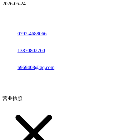
2026-05-24
座机：
0792-4688066
电话：
13870802760
邮箱：
n969408@qq.com
地址：江西省德安县高新技术产业园(宝塔工业园)高新路93号
营业执照