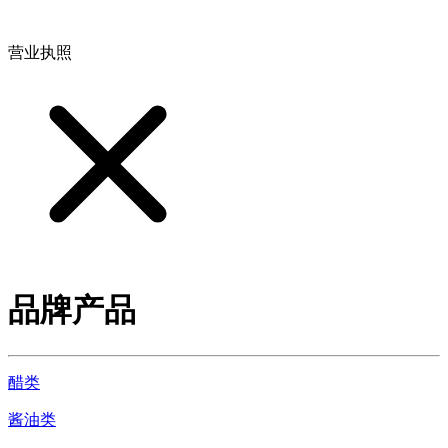
地址：江西省德安县高新技术产业园(宝塔工业园)高新路93号
营业执照
品牌产品
醋类
酱油类