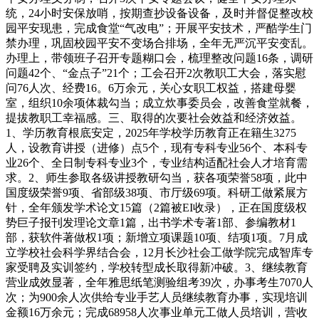
统，24小时安保放哨，按期查抄设备设备，及时并督促整改校
园平安现患，完成食堂“气改电”；开展平安技术，严酷学生门
禁办理，巩固校园平安不变场合排场，全年无严沉平安变乱。
办理上，带领班子召开专题糊口会，梳理整改问题16条，调研
问题42个、“金点子”21个；工会召开2次教职工大会，落实慰
问76人次、经费16。6万余元，关心女职工权益，搭建母婴
室，组织10余项体裁勾当；成立炊事委员会，改善食堂就餐，
提拔教职工幸福感。三、取得的次要社会效益和经济效益。
1、学历教育根底安定，2025年学校学历教育正在籍生3275
人，设教育讲授（进修）点5个，现有专科专业56个、本科专
业26个、全日制专科专业3个，专业结构适配社会人才培育需
求。2、师生参取各级讲授教研勾当，获各项荣誉58项，此中
国度级荣誉9项、省部级38项、市厅级69项。科研工做紧展方
针，全年颁发学术论文15篇（2篇被EI收录），正在国度级权
势巨子报刊发理论文章1篇，出书学术专著1部、参编教材1
部，获软件著做权1项；新增立项课题10项、结项1项。7月成
立学校社会科学界结合会，12月长沙社会工做学院完成智库专
家受聘及实训签约，学校转型成长取得新冲破。3、继续教育
营业成效显著，全年雅思纸笔测验组考39次，办事考生7070人
次；为900余人次供给专业手艺人员继续教育办事，实现培训
金额16万余元；完成68958人次事业单元工做人员培训，营收