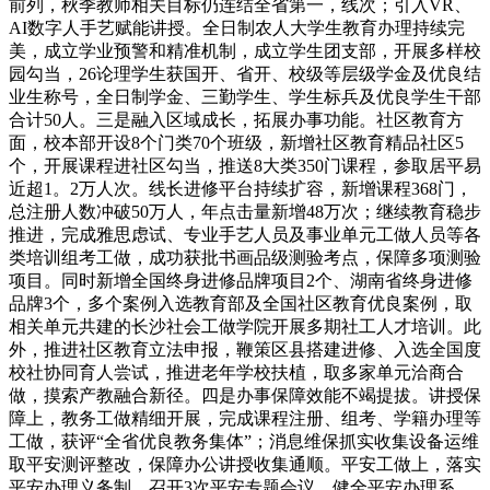
前列，秋季教师相关目标仍连结全省第一，线次；引入VR、
AI数字人手艺赋能讲授。全日制农人大学生教育办理持续完
美，成立学业预警和精准机制，成立学生团支部，开展多样校
园勾当，26论理学生获国开、省开、校级等层级学金及优良结
业生称号，全日制学金、三勤学生、学生标兵及优良学生干部
合计50人。三是融入区域成长，拓展办事功能。社区教育方
面，校本部开设8个门类70个班级，新增社区教育精品社区5
个，开展课程进社区勾当，推送8大类350门课程，参取居平易
近超1。2万人次。线长进修平台持续扩容，新增课程368门，
总注册人数冲破50万人，年点击量新增48万次；继续教育稳步
推进，完成雅思虑试、专业手艺人员及事业单元工做人员等各
类培训组考工做，成功获批书画品级测验考点，保障多项测验
项目。同时新增全国终身进修品牌项目2个、湖南省终身进修
品牌3个，多个案例入选教育部及全国社区教育优良案例，取
相关单元共建的长沙社会工做学院开展多期社工人才培训。此
外，推进社区教育立法申报，鞭策区县搭建进修、入选全国度
校社协同育人尝试，推进老年学校扶植，取多家单元洽商合
做，摸索产教融合新径。四是办事保障效能不竭提拔。讲授保
障上，教务工做精细开展，完成课程注册、组考、学籍办理等
工做，获评“全省优良教务集体”；消息维保抓实收集设备运维
取平安测评整改，保障办公讲授收集通顺。平安工做上，落实
平安办理义务制，召开3次平安专题会议，健全平安办理系