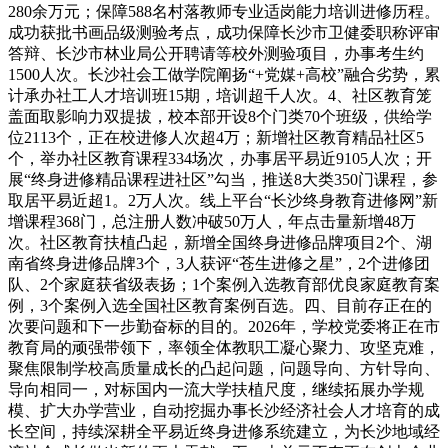
280余万元；保障588名村落教师专业适岗能力培训进修历程。
成功获批书画品级测验考点，成功保障长沙市卫健委职称评审
答辩、长沙市林业局公开聘请等校外测验项目，办事考生约
1500人次。长沙社会工做学院阐扬“+党媒+高校”融合劣势，累
计承办社工人才培训班15期，培训超千人次。4、社区教育笼
盖面取影响力双提拔，校本部开设8个门类70个班级，供给学
位2113个，正在校进修人次超4万；新增社区教育精品社区5
个，举办社区教育课程334场次，办事居平易近9105人次；开
展“终身进修精品课程进社区”勾当，推送8大类350门课程，参
取居平易近超1。2万人次。线上平台“长沙终身教育进修网”新
增课程368门，总注册人数冲破50万人，年点击量新增48万
次。社区教育扶植凸起，新增全国终身进修品牌项目2个、湖
南省终身进修品牌3个，3人获评“苍生进修之星”，2个进修团
队、2个家庭获省级表扬；1个案例入选教育部优良家庭教育案
例，3个案例入选全国社区教育案例百选。四、目前存正在的
次要问题和下一步勤奋标的目的。2026年，学校党委将正在市
教育局的顽强带领下，率领全体教职工凝心聚力、攻坚克难，
聚焦限制学校高质量成长的凸起问题，问题导向、方针导向、
导向相同一，对标国内一流大学扶植尺度，继续拓展办学规
模、扩大办学营业，自动挖掘办事长沙经济社会人才培育的成
长空间，持续深耕全平易近终身进修系统建立，为长沙地域经