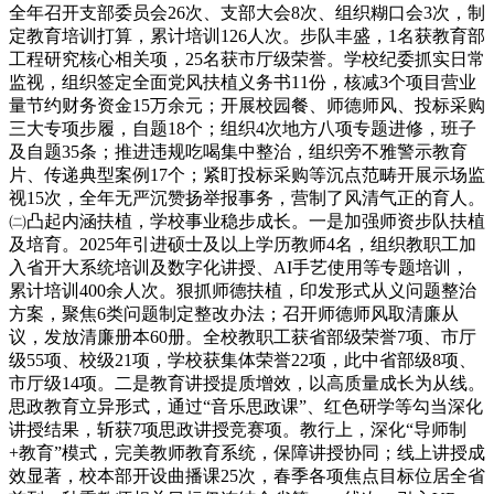
全年召开支部委员会26次、支部大会8次、组织糊口会3次，制
定教育培训打算，累计培训126人次。步队丰盛，1名获教育部
工程研究核心相关项，25名获市厅级荣誉。学校纪委抓实日常
监视，组织签定全面党风扶植义务书11份，核减3个项目营业
量节约财务资金15万余元；开展校园餐、师德师风、投标采购
三大专项步履，自题18个；组织4次地方八项专题进修，班子
及自题35条；推进违规吃喝集中整治，组织旁不雅警示教育
片、传递典型案例17个；紧盯投标采购等沉点范畴开展示场监
视15次，全年无严沉赞扬举报事务，营制了风清气正的育人。
㈡凸起内涵扶植，学校事业稳步成长。一是加强师资步队扶植
及培育。2025年引进硕士及以上学历教师4名，组织教职工加
入省开大系统培训及数字化讲授、AI手艺使用等专题培训，
累计培训400余人次。狠抓师德扶植，印发形式从义问题整治
方案，聚焦6类问题制定整改办法；召开师德师风取清廉从
议，发放清廉册本60册。全校教职工获省部级荣誉7项、市厅
级55项、校级21项，学校获集体荣誉22项，此中省部级8项、
市厅级14项。二是教育讲授提质增效，以高质量成长为从线。
思政教育立异形式，通过“音乐思政课”、红色研学等勾当深化
讲授结果，斩获7项思政讲授竞赛项。教行上，深化“导师制
+教育”模式，完美教师教育系统，保障讲授协同；线上讲授成
效显著，校本部开设曲播课25次，春季各项焦点目标位居全省