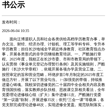
书公示
发布时间：
2026-06-04 10:35
面向泛博退职人员和社会各类供给高档学历教育办事，举
办文法、财经、经济办理、计较机、理工等学科专科、专升本
学历教育；担任长沙地域全平易近终身教育、社区教育指点办
事，开展各类形式的非学历继续教育培训。一、严酷施行章
程。2025年度，我校正在长沙市委、市和市教育局的带领下，
认实贯彻《事业单元登记办理暂行条例》及其实施细则，严酷
施行《长沙大学章程》，依规开展各项办学及营业工做。二、
按照审定的旨和营业范畴，环绕岁首年月制定的2025年度工
做总方针，开展了以下营业勾当。 ㈠加强党的带领，持续推
进凝心铸魂。我校深切进修党的二十届四中全会相关内容及教
育强国扶植，落实教师步队扶植、思政课立异相关看法，全年
党委理论进修核心组（扩大）集中进修11次。严酷施行党委
“第一议题”轨制，开展进修35次；依托“三会一课”等载体，各
党支部完成理论进修48次，实现进修全笼盖。规范轨制落实，