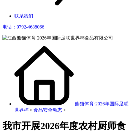
联系我们
电话：0792-4688066
熊猫体育·2026年国际足联
世界杯
>
食品安全动态
>
我市开展2026年度农村厨师食