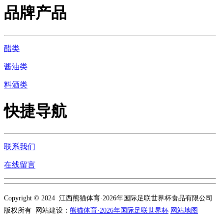
品牌产品
醋类
酱油类
料酒类
快捷导航
联系我们
在线留言
Copyright © 2024 江西熊猫体育·2026年国际足联世界杯食品有限公司
版权所有 网站建设：
熊猫体育·2026年国际足联世界杯
网站地图