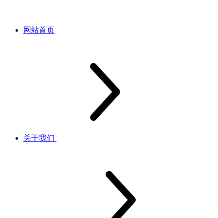
网站首页
关于我们