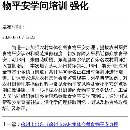
物平安学问培训 强化
发布时间：
2026-06-07 12:23
为进一步加强农村集体会餐食物平安办理，提拔农村厨师
食物平安认识和规范操做程度，切实保障人平易近群众饮食平
安，4月8日，来自花明楼、东湖塘等乡镇的百余名农村厨师加
入首批培训。本次培训从4月8日持续到4月16日，将分9批次对
全市29个乡镇（街道）共计1400余名正在册村落厨师进行培
训。讲课专家连系农村集体会餐监管现实，列举典型案例，对
农村厨师现实操做过程中常见食物平安风险及食物平安沉点案
例细致讲课，进一步提拔农村厨师的食物平安义务认识。工做
人员当即组织参训乡厨现场参取食物平安学问测试，通过测试
帮帮乡厨查漏补缺，深化学问理解取回忆，测试及格者将取得
培训及格证。
上一篇：
徐州市出台《徐州市农村集体会餐食物平安办理