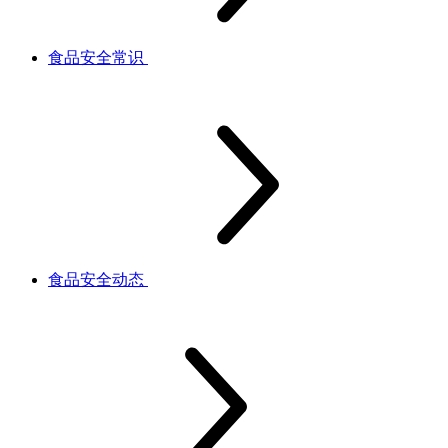
食品安全常识
食品安全动态