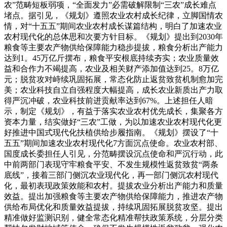
农”范畴短板弱项，“全面发力”必需破解限制“三农”成长难点
堵点。据引见，《规划》遵照农业农村成长纪律，立脚国情农
情，对“十五五”期间农业农村成长谋篇结构，明白了加速农业
农村现代化的总体思和次要方针目标。《规划》提出到2030年
粮食等主要农产物供给保障能力稳步提拔，粮食分析出产能力
达到1。45万亿斤摆布，粮食平安根底持续夯实；农业质量效
益和合作力不竭提高，农业及相关财产添加值达到25。8万亿
元；脱贫攻对峙续巩固拓展，常态化防止返贫致贫机制愈加完
美；农业科技自立自强程度大幅提高，成长农业新质出产力取
得严沉冲破，农业科技前进贡献率达到67%。上述担任人暗
示，制定《规划》，有益于落实农业农村优先成长，集聚各方
资本力量，结实做好“三农”工做，为以加速农业农村现代化更
好推进中国式现代化扶植供给步履指南。《规划》摆设了“十
五五”期间加速农业农村现代化7方面沉点使命。农业农村部、
国度成长委担任人引见，分范畴摆设沉点使命和严沉行动，此
中前两部门表现守牢粮食平安、不发生规模性返贫致贫“两条
底线”，接着三部门侧沉农业现代化，再一部门侧沉农村现代
化，最初表现政策效能和农村。提拔农业分析出产能力和质量
效益。提出加强粮食等主要农产物供给保障能力，推进农产物
供给布局优化和质量效益提拔，持续巩固拓展脱贫攻坚。提出
精准做好监测识别，健全常态化精准帮扶政策系统，分层分类