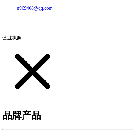
邮箱：
n969408@qq.com
地址：江西省德安县高新技术产业园(宝塔工业园)高新路93号
营业执照
品牌产品