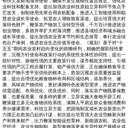
帮扶欠发财地域等使命，确保不发生规模性返贫致贫。强化农
业科技和配备支持。提出加强农业科技原始立异和环节焦点手
艺攻关，创制使用先辈合用农机配备，推进人工智能使用和聪
慧农业成长等使命。拓宽农人增收致富渠道。提出培育强大村
落特色财产，鞭策农产物加工业转型升级，千方百计推进就业
创业增收，多措并举扩大村落消费，推进县域经济和城乡融合
成长等使命。提出加强农业资本节约和生态保育，奉行农业绿
色出产体例，推进农业生态价值等使命。《规划》基于对“十
五五”期间农业农村趋向变化的前瞻研判，精确把握阶段性要
求，沉视方针使命和政策行动的系统性全体性协同性，提出一
批针对性、操做性强的主要政策行动，谋齐截批支持性、引领
性强的严沉工程步履打算。稳产保供方面，正在确保粮食等主
要农产物不变平安供给的根本上，愈加沉视农业质量效益提
拔，提出合理优化粮食物种布局和区域结构，添加养分、健
康、风味农产物供给，更好满脚特色改善型需求，推进农产物
供需适配、布局优化、优良优价。同时，落实农产物既要保数
量，也要保质量、保多样的要求，立异实施大食物开辟工程，
鞭策建立多元化食物供给系统，满脚人平易近群众食物消费和
养分健康需求。科技立异方面，把因地制宜成长农业新质出产
力摆正在愈加凸起的计谋，初次提出培育强大农业范畴新兴财
产和将来财产，出力鞭策智能设想育种、新能源农机、农业低
空经济、农业生物制制、新型食物等更多先导性财产规模化成