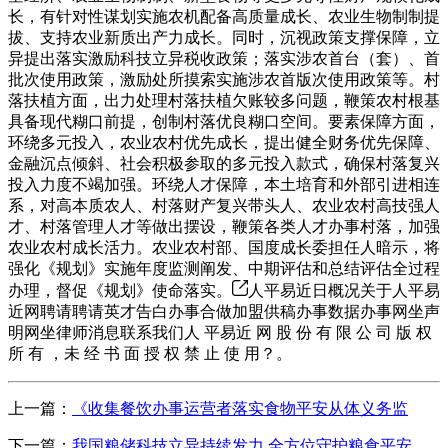
长，有针对性谋划实施农机配备高质量成长、农业生物制制提
拔、支持农业新质出产力成长。同时，沉视政策支撑保障，立
异提出落实激励科技立异税收政策；落实涉农首台（套）、首
批次使用政策，激励处所摸索实施涉农首版次使用政策等。村
落扶植方面，出力处理村落扶植欠账较多问题，鞭策农村根基
具备现代糊口前提，创制村落优良糊口空间。要素保障方面，
环绕多元投入，农业农村优先成长，提出健全财务优先保障、
金融沉点倾斜、社会积极参取的多元投入款式，确保村落复兴
投入力度不竭加强。环绕人才保障，本土培育和外部引进相连
系，对高本质农人、村落财产复兴带头人、农业农村高技强人
才、村落管理人才等做出摆设，鞭策各类人才办事村落，加强
农业农村成长活力。农业农村部、国度成长委担任人暗示，将
强化《规划》实施年度监测阐发、中期评估和总结评估全过程
办理，督促《规划》使命落实。
人平易近日概况关于人平易
近网聘请聘请英才告白办事合做加盟供稿办事数据办事网坐声
明网坐律师消息联系我们人 平易近 网 股 份 有 限 公 司 版 权
所 有 ，未 经 书 面 授 权 禁 止 使 用？。
上一篇：
《收集餐饮办事运营者落实食物平安从体义务监
下一篇：
我国粮储科技立异持续发力 全方位守护粮食平安