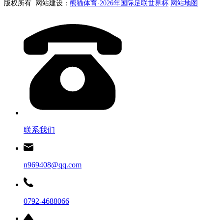
版权所有 网站建设：
熊猫体育·2026年国际足联世界杯
网站地图
联系我们
n969408@qq.com
0792-4688066