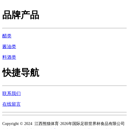
品牌产品
醋类
酱油类
料酒类
快捷导航
联系我们
在线留言
Copyright © 2024 江西熊猫体育·2026年国际足联世界杯食品有限公司