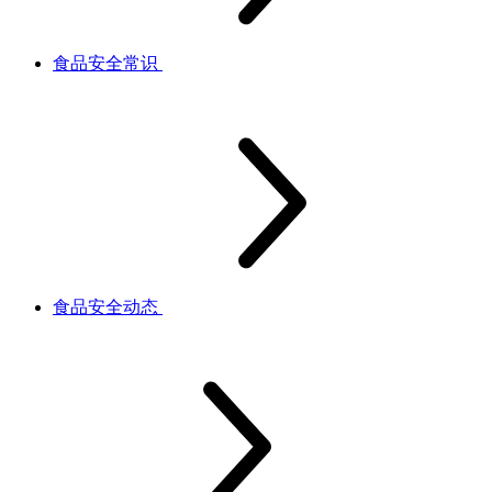
食品安全常识
食品安全动态