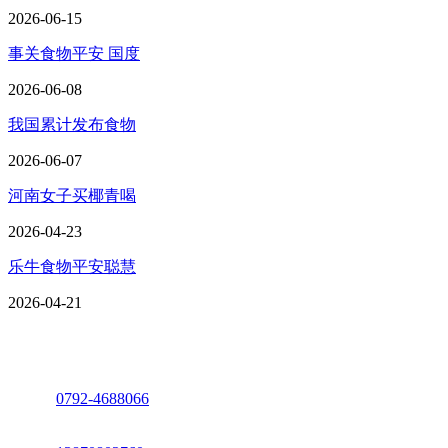
2026-06-15
事关食物平安 国度
2026-06-08
我国累计发布食物
2026-06-07
河南女子买椰青喝
2026-04-23
乐牛食物平安聪慧
2026-04-21
座机：
0792-4688066