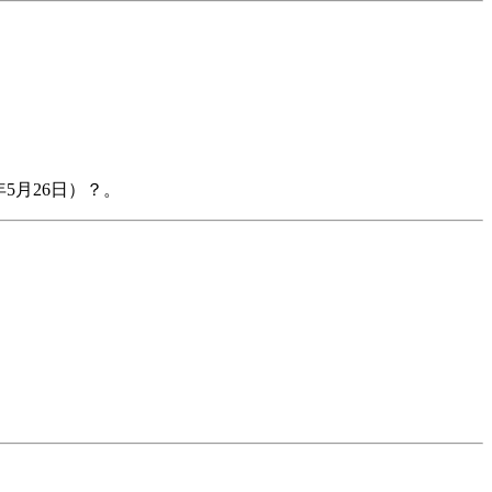
5月26日）？。