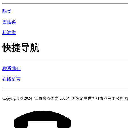
醋类
酱油类
料酒类
快捷导航
联系我们
在线留言
Copyright © 2024 江西熊猫体育·2026年国际足联世界杯食品有限公