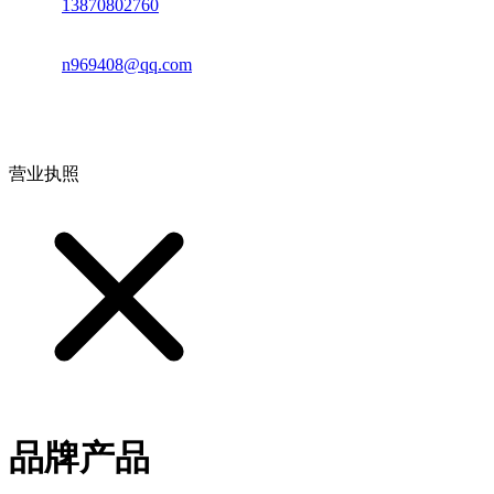
电话：
13870802760
邮箱：
n969408@qq.com
地址：江西省德安县高新技术产业园(宝塔工业园)高新路93号
营业执照
品牌产品