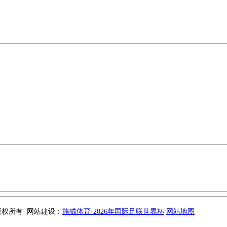
司 版权所有 网站建设：
熊猫体育·2026年国际足联世界杯
网站地图