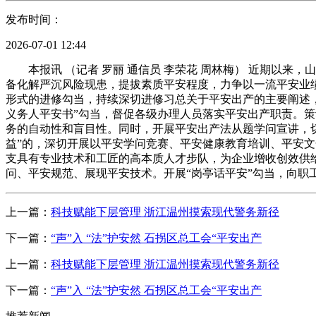
发布时间：
2026-07-01 12:44
本报讯 （记者 罗丽 通信员 李荣花 周林梅） 近期以来
备化解严沉风险现患，提拔素质平安程度，力争以一流平安业
形式的进修勾当，持续深切进修习总关于平安出产的主要阐述，
义务人平安书”勾当，督促各级办理人员落实平安出产职责。策
务的自动性和盲目性。同时，开展平安出产法从题学问宣讲，
益”的，深切开展以平安学问竞赛、平安健康教育培训、平安
支具有专业技术和工匠的高本质人才步队，为企业增收创效供给
问、平安规范、展现平安技术。开展“岗亭话平安”勾当，向
上一篇：
科技赋能下层管理 浙江温州摸索现代警务新径
下一篇：
“声”入 “法”护安然 石拐区总工会“平安出产
上一篇：
科技赋能下层管理 浙江温州摸索现代警务新径
下一篇：
“声”入 “法”护安然 石拐区总工会“平安出产