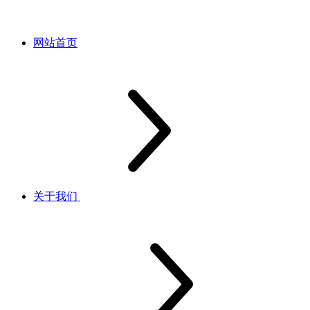
网站首页
关于我们