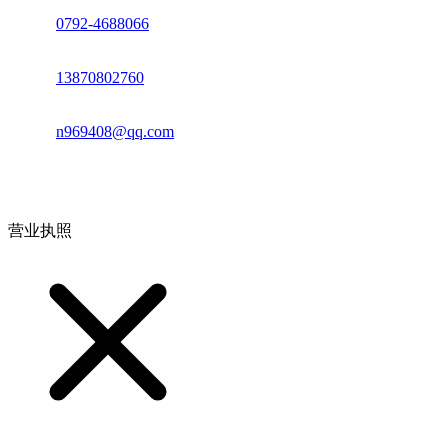
座机：
0792-4688066
电话：
13870802760
邮箱：
n969408@qq.com
地址：江西省德安县高新技术产业园(宝塔工业园)高新路93号
营业执照