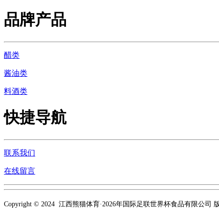
品牌产品
醋类
酱油类
料酒类
快捷导航
联系我们
在线留言
Copyright © 2024 江西熊猫体育·2026年国际足联世界杯食品有限公