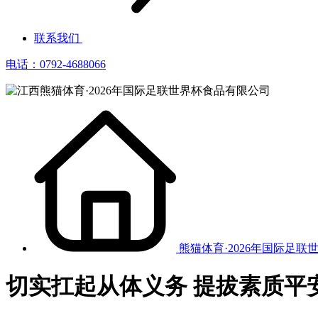
联系我们
电话：0792-4688066
熊猫体育·2026年国际足联
切实扛起从体义务 提拔素质平