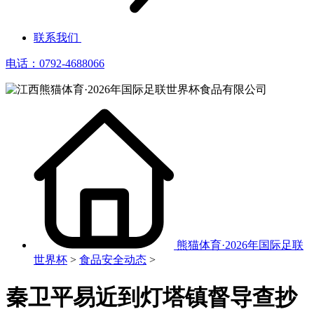
联系我们
电话：0792-4688066
熊猫体育·2026年国际足联
世界杯
>
食品安全动态
>
秦卫平易近到灯塔镇督导查抄