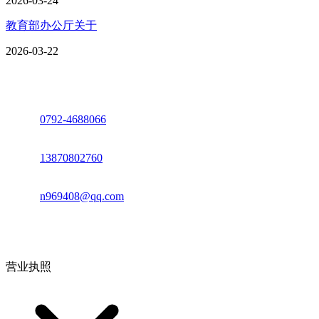
2026-03-24
教育部办公厅关于
2026-03-22
座机：
0792-4688066
电话：
13870802760
邮箱：
n969408@qq.com
地址：江西省德安县高新技术产业园(宝塔工业园)高新路93号
营业执照