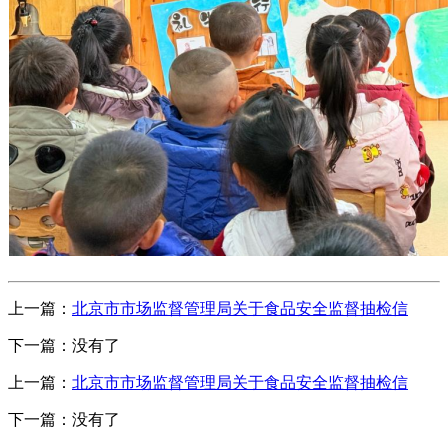
上一篇：
北京市市场监督管理局关于食品安全监督抽检信
下一篇：没有了
上一篇：
北京市市场监督管理局关于食品安全监督抽检信
下一篇：没有了