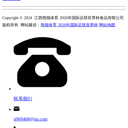
Copyright © 2024 江西熊猫体育·2026年国际足联世界杯食品有限公司
版权所有 网站建设：
熊猫体育·2026年国际足联世界杯
网站地图
联系我们
n969408@qq.com