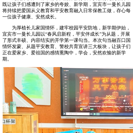
既让孩子们感遭到了家乡的夸姣、新学期，宜宾市一曼长儿园
将持续把爱国从义教育和平安教育融入日常保教工做，存心每
一位孩子健康、安然成长。
为厚植长儿家国情怀，建牢校园平安防地，新学期伊始，
宜宾市一曼长儿园以“春风启新程，平安伴成长”为从题，开展
了形式丰硕、内容结实的开学第一课勾当。本次勾当融百口国
情怀发蒙、从题平安教育、警校共育宣讲三大板块，让孩子们
正在爱家乡、爱祖国的感情熏陶中，学会，安然欢愉的新学
期。