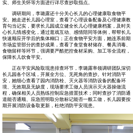
实、师生关怀等方面进行详尽查抄取指点。
调研期间，李璐露还十分关心长儿的心理健康取食物平
安。她走进长儿园心理室，查看了心理设备配备及心理健康教
育勾当记实，要求长儿园成立健全长儿心理健康档案，及时关
心长儿情感变化，通过逛戏互动、感情陪同等体例，帮帮长儿
快速顺应开学后的集体糊口；正在食物平安方面，她连系前期
市场监管部分的查抄成果，查看了食堂食材储存、餐具消毒、
食物留样等环节，强调要严酷把控食材采购、加工等全流程，
保障长儿饮食平安。
正在平安风险取现患排查环节，李璐露率领调研团队深切
长儿园各个区域，开展全方位、无死角的查抄。针对消防平
安，她细心查看了园内消防栓、灭火器等消防设备的配备环
境、无效期及无缺度，现场要求工做人员演示灭火器操做流
程，确保相关人员熟练控制应急措置技术；同时查抄了消防通
道能否通顺、应急照明取分散标记能否一般工做，长儿园要按
期开展消防设备取更新，杜绝消防平安现患。