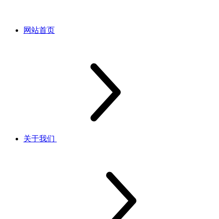
网站首页
关于我们