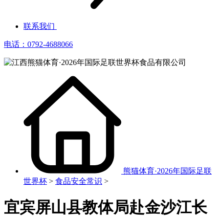
联系我们
电话：0792-4688066
熊猫体育·2026年国际足联
世界杯
>
食品安全常识
>
宜宾屏山县教体局赴金沙江长