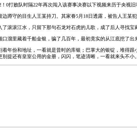
以2！0打败队时隔22年再次闯入该赛事决赛以下视频来历于央视
边蹲守的目生人王某持刀。其家眷5月18日透露，被告人王某
了滚滚江水，只留下那句石龙对石虎的儿歌，成了后人寻找宝
口溜里藏着千船金银，骗了几百年，最初竟实的从江底挖了出
年份和地址，一看就是昔时的库银；巴掌大的银锭，堆得跟小
更别提还有皇室公用的金册，闪闪，笔迹清晰，一看就来头不小