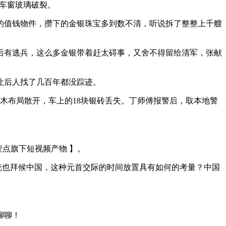
车窗玻璃破裂。
值钱物件，攒下的金银珠宝多到数不清，听说拆了整整上千艘
有逃兵，这么多金银带着赶太碍事，又舍不得留给清军，张献
让后人找了几百年都没踪迹。
框木布局散开，车上的18块银砖丢失。丁师傅报警后，取本地警
点旗下短视频产物 】。
统也拜候中国，这种元首交际的时间放置具有如何的考量？中国
聊聊！