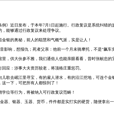
》近日发布，于本年7月1日起施行。行政复议是系统纠错的监
的，能够通过行政复议来处理争议。
金银的奥秘，前人的聪慧和气概气派，实是让人！
音影响，想报仇；死者父亲：他前一个月未骑摩托，不是“飙车党
里，供大伙参不雅，我们通俗人也能亲眼看看，昔时张献忠的
回应：涉事大夫资历较老，将顶格庄重惩罚。
儿歌去岷江里寻宝，有的雇人潜水，有的沿江挖地，可连个金银
，这一下，可把所有人都惊到了！
销学位等行为，将被纳入可行政复议范畴！
器、银器、玉器、货币，件件都是实打实的硬货，随便拿出一