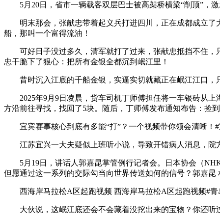
5月20日，省市一辆载客双层巴士被高架桥横梁“削顶”，
明末那会，张献忠带着起义兵打进四川，正在成都成立了大
船，那叫一个富得流油！
可好日子没过多久，清军就打了过来，张献忠抵挡不住，只
忠干脆下了狠心：把所有金银全都沉到岷江里！
昔时沉入江底的千船金银，实逼实切就藏正在岷江江口，只
2025年9月9日凌晨，货车司机丁师傅担任将一车银砖从上
方沿前往寻找，找回了5块。随后，丁师傅发布通知布告：捡
宜宾赛事核心到底有多能“打”？一个视频带你领会清晰！#宜
江苏宜兴一大夫疑似上班听小说，导致开错病人消息，院方回
5月19日，讲话人郭嘉昆掌管例行记者会。日本协会（NH
但愿通过这一系列的交际勾当向世界传送如何的信号？郭嘉昆 
西海岸马拉松A区起跑视频 西海岸马拉松A区起跑视频#青岛西
大伙说，这岷江底还会不会藏着没挖出来的宝物？你还听过