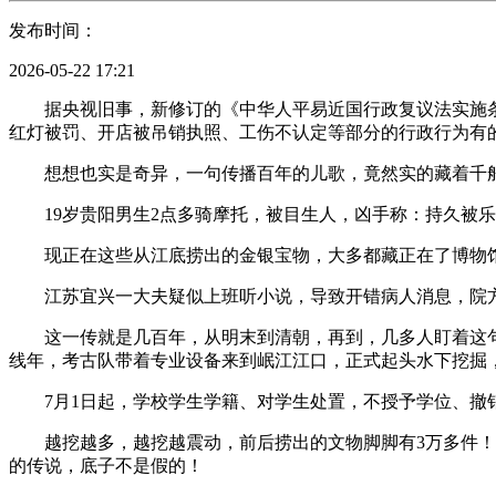
发布时间：
2026-05-22 17:21
据央视旧事，新修订的《中华人平易近国行政复议法实施条例
红灯被罚、开店被吊销执照、工伤不认定等部分的行政行为有
想想也实是奇异，一句传播百年的儿歌，竟然实的藏着千船
19岁贵阳男生2点多骑摩托，被目生人，凶手称：持久被乐
现正在这些从江底捞出的金银宝物，大多都藏正在了博物馆
江苏宜兴一大夫疑似上班听小说，导致开错病人消息，院方
这一传就是几百年，从明末到清朝，再到，几多人盯着这句
线年，考古队带着专业设备来到岷江江口，正式起头水下挖掘
7月1日起，学校学生学籍、对学生处置，不授予学位、撤
越挖越多，越挖越震动，前后捞出的文物脚脚有3万多件！金
的传说，底子不是假的！