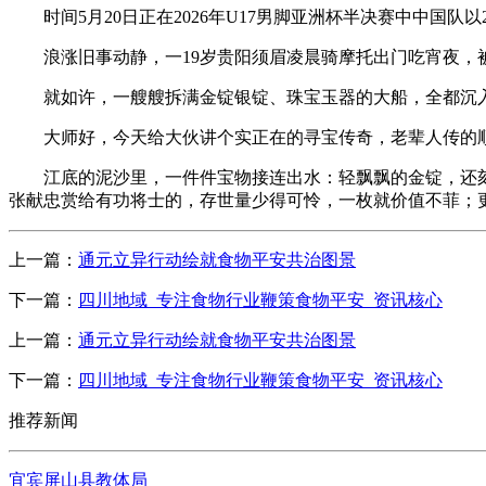
时间5月20日正在2026年U17男脚亚洲杯半决赛中中国队
浪涨旧事动静，一19岁贵阳须眉凌晨骑摩托出门吃宵夜，被
就如许，一艘艘拆满金锭银锭、珠宝玉器的大船，全都沉入
大师好，今天给大伙讲个实正在的寻宝传奇，老辈人传的顺
江底的泥沙里，一件件宝物接连出水：轻飘飘的金锭，还刻着
张献忠赏给有功将士的，存世量少得可怜，一枚就价值不菲；
上一篇：
通元立异行动绘就食物平安共治图景
下一篇：
四川地域_专注食物行业鞭策食物平安_资讯核心
上一篇：
通元立异行动绘就食物平安共治图景
下一篇：
四川地域_专注食物行业鞭策食物平安_资讯核心
推荐新闻
宜宾屏山县教体局