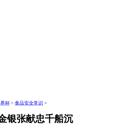
世界杯
>
食品安全常识
>
金银张献忠千船沉