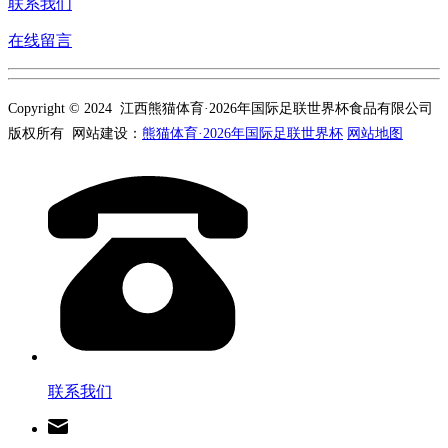
联系我们
在线留言
Copyright © 2024 江西熊猫体育·2026年国际足联世界杯食品有限公司
版权所有 网站建设：
熊猫体育·2026年国际足联世界杯
网站地图
联系我们