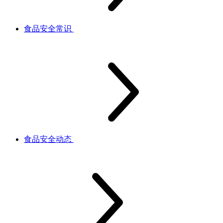
食品安全常识
食品安全动态