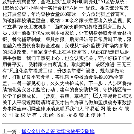
及托长机构食堂，全域上线“互联网+明厨亮灶”AI监管系统；
185所公办中小学同一实行食材“六同一”配送。相关部分常态
化开展督查，年均查抄食堂660家次，全方位消弭监管盲区。
为破解家校消息壁垒，吸纳1200余名家长意愿者入校监视。同
时立异“家长工友机制”，面向家长群体招募校园厨房工做人
员，划一前提下优先录用本校家长，让其切身参取食堂食材拾
掇、餐食辅帮制做、餐具拾掇、后厨保洁等日常后厨工做，深
度融入校园伙食制做全过程，实现从“场外监视”到“场内参取”
的深度改变。“自家孩子也正在学校读书，现正在能走进后厨
亲手参取，我们干事更上心，也会认实把关，守护好孩子们的
用餐平安。”受聘家长由衷说道。取此同时，该区推进“三无三
有”尺度化食堂提质工程，升级食堂硬件设备、规范操做流
程，打制优良平安食堂，实现辖区学校热食供餐100%全笼
盖。一餐一饭见初心，久久为功护成长。下一步，八步区将持
续细化落实各项监管行动，建牢的食安防护网，守护辖区每一
位学子健康成长。（曾夏、聂毅、覃艳群）
人平易近日概况
关于人平易近网聘请聘请英才告白办事合做加盟供稿办事数据
办事网坐声明网坐律师消息联系我们人 平易近 网 股 份 有 限
公 司 版 权 所 有 ，未 经 书 面 授 权 禁 止 使 用？。
上一篇：
抓实全链条监管 建牢食物平安防地