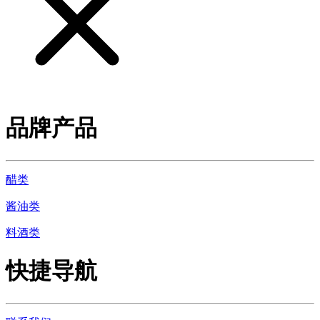
品牌产品
醋类
酱油类
料酒类
快捷导航