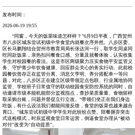
发布时间：
2026-06-19 19:55
“同窗，今天的饭菜味道怎样样？”6月9日半夜，广西贺州
市八步区城东尝试初级中学食堂内就餐次序井然。八步区委、
区长马鹏翔结合贺州市教育局局长张达河一行，取学生同桌同
吃同款饭菜，亲热扣问餐食口感、分量及就餐体验，认实收集
学生对校园餐的看法。这是市区两级聚力压实食物平安监管义
务、守护青少年饮食健康、回应群众关心的务实行动。此前校
园餐饮曾存正在监管分离、消息欠亨明、养分搭配单一等问
题，对此，八步区正在建立区级带领定点包联、行业属地协同
监管、学校班子日常值守的联动校园食安防控系统的同时，自
动邀请市级本能机能部分监视指点，查抄菜质量量、食物留样
取采购台账，问题并督促立行立改。“带领们坐正在我们身边
吃饭，有什么设法我们都能间接反馈，食堂的饭菜也越来越合
胃口。”城东尝试初级中学学生对此纷纷点赞。陪餐摒弃突击
式送检模式，时辰监视食堂日常运营，倒逼食堂办理从“被动
对付”改变为“自动提质”。