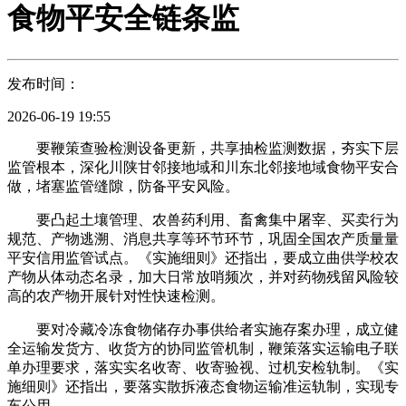
食物平安全链条监
发布时间：
2026-06-19 19:55
要鞭策查验检测设备更新，共享抽检监测数据，夯实下层
监管根本，深化川陕甘邻接地域和川东北邻接地域食物平安合
做，堵塞监管缝隙，防备平安风险。
要凸起土壤管理、农兽药利用、畜禽集中屠宰、买卖行为
规范、产物逃溯、消息共享等环节环节，巩固全国农产质量量
平安信用监管试点。《实施细则》还指出，要成立曲供学校农
产物从体动态名录，加大日常放哨频次，并对药物残留风险较
高的农产物开展针对性快速检测。
要对冷藏冷冻食物储存办事供给者实施存案办理，成立健
全运输发货方、收货方的协同监管机制，鞭策落实运输电子联
单办理要求，落实实名收寄、收寄验视、过机安检轨制。《实
施细则》还指出，要落实散拆液态食物运输准运轨制，实现专
车公用。