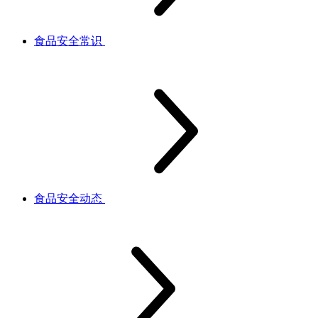
食品安全常识
食品安全动态