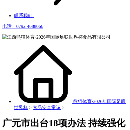
联系我们
电话：0792-4688066
熊猫体育·2026年国际足联
世界杯
>
食品安全常识
>
广元市出台18项办法 持续强化