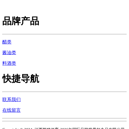
品牌产品
醋类
酱油类
料酒类
快捷导航
联系我们
在线留言