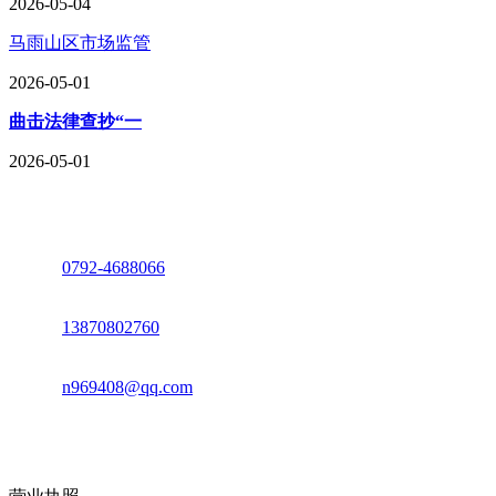
2026-05-04
马雨山区市场监管
2026-05-01
曲击法律查抄“一
2026-05-01
座机：
0792-4688066
电话：
13870802760
邮箱：
n969408@qq.com
地址：江西省德安县高新技术产业园(宝塔工业园)高新路93号