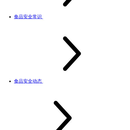
食品安全常识
食品安全动态