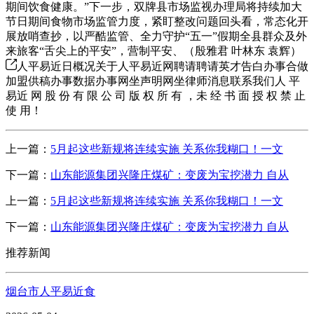
期间饮食健康。”下一步，双牌县市场监视办理局将持续加大
节日期间食物市场监管力度，紧盯整改问题回头看，常态化开
展放哨查抄，以严酷监管、全力守护“五一”假期全县群众及外
来旅客“舌尖上的平安”，营制平安、（殷雅君 叶林东 袁辉）
人平易近日概况关于人平易近网聘请聘请英才告白办事合做
加盟供稿办事数据办事网坐声明网坐律师消息联系我们人 平
易近 网 股 份 有 限 公 司 版 权 所 有 ，未 经 书 面 授 权 禁 止
使 用！
上一篇：
5月起这些新规将连续实施 关系你我糊口！一文
下一篇：
山东能源集团兴隆庄煤矿：变废为宝挖潜力 自从
上一篇：
5月起这些新规将连续实施 关系你我糊口！一文
下一篇：
山东能源集团兴隆庄煤矿：变废为宝挖潜力 自从
推荐新闻
烟台市人平易近食