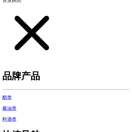
营业执照
品牌产品
醋类
酱油类
料酒类