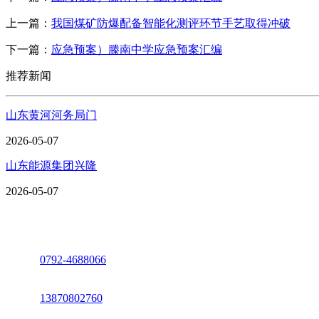
上一篇：
我国煤矿防爆配备智能化测评环节手艺取得冲破
下一篇：
应急预案）滕南中学应急预案汇编
推荐新闻
山东黄河河务局门
2026-05-07
山东能源集团兴隆
2026-05-07
座机：
0792-4688066
电话：
13870802760