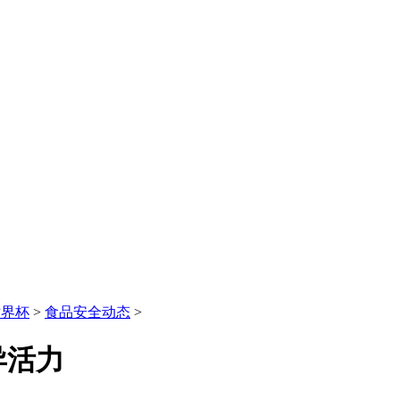
世界杯
>
食品安全动态
>
异活力