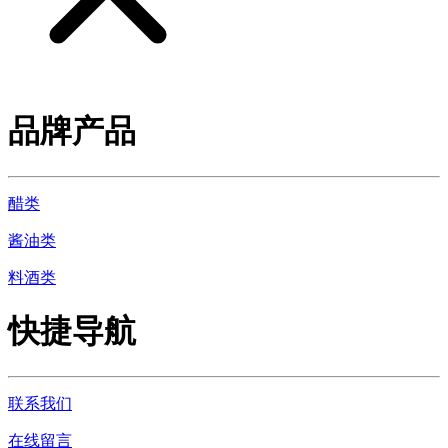
品牌产品
醋类
酱油类
料酒类
快捷导航
联系我们
在线留言