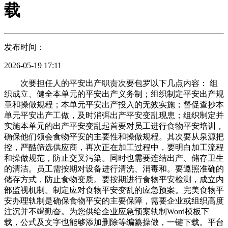
载
发布时间：
2026-05-19 17:11
次要担任人的平安出产职责次要包罗以下几点内容： 组
织成立、健全本单元的平安出产义务制；组织制定平安出产规
章和操做规程；本单元平安出产投入的无效实施；督促查抄本
单元平安出产工做，及时消弭出产平安变乱现患；组织制定并
实施本单元的出产平安变乱起首要对员工进行食物平安培训，
确保他们领会食物平安的主要性和操做规程。其次要从泉源把
控，严酷筛选供应商，再次正在加工过程中，要明白加工流程
和操做规范，防止交叉污染。同时也需要连结出产、储存卫生
的清洁。员工需按期对设备进行清洗、消毒和。要遵照准确的
储存方式，防止食物变质。要按期进行食物平安检测，成立内
部监视机制。制定应对食物平安变乱的应急预案。完美食物平
安办理轨制是确保食物平安的主要保障，需要企业或组织高度
注沉并不竭勤奋。为您供给企业应急预案轨制Word模板下
载，公式及文字也能够添加删除等编纂操做，一键下载。平台