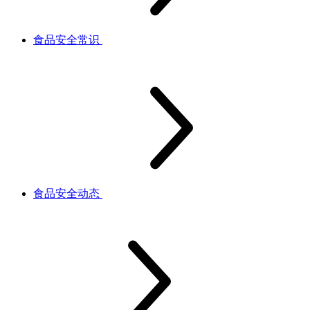
食品安全常识
食品安全动态