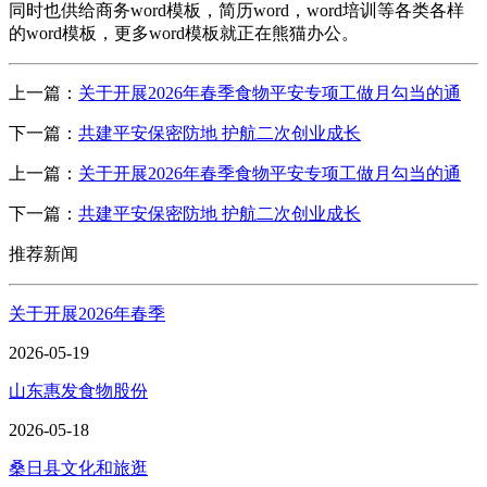
同时也供给商务word模板，简历word，word培训等各类各样
的word模板，更多word模板就正在熊猫办公。
上一篇：
关于开展2026年春季食物平安专项工做月勾当的通
下一篇：
共建平安保密防地 护航二次创业成长
上一篇：
关于开展2026年春季食物平安专项工做月勾当的通
下一篇：
共建平安保密防地 护航二次创业成长
推荐新闻
关于开展2026年春季
2026-05-19
山东惠发食物股份
2026-05-18
桑日县文化和旅逛